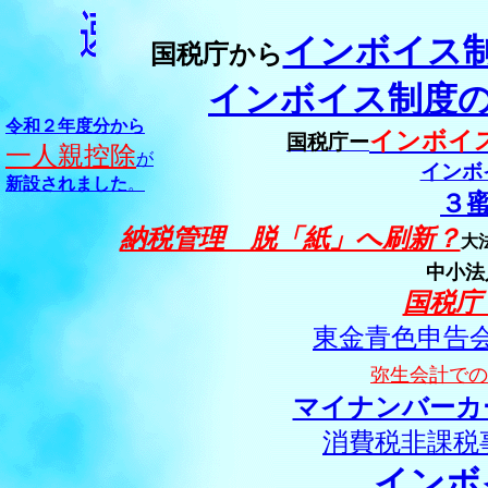
インボイス
国税庁から
インボイス制度の
令和２年度分から
インボイ
国税庁ー
一人親控除
が
インボ
新設されました
。
３
納税管理 脱「紙」へ刷新？
大
中小法
国税庁
東金青色申告
弥生会計での
マイナンバーカ
消費税非課税
インボ