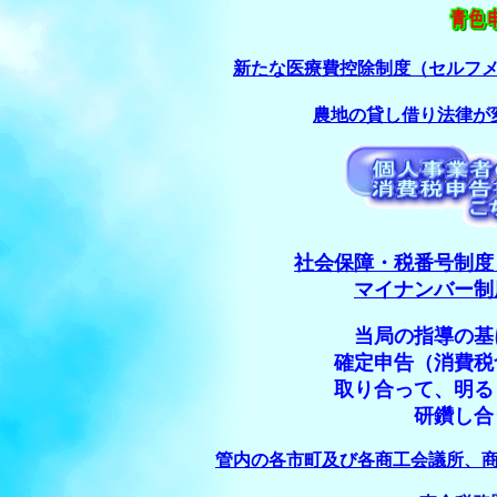
新たな医療費控除制度（セルフ
農地の貸し借り法律が
社会保障・税番号制度
マイナンバー制
当局の指導の基
確定申告（消費税
取り合って、明る
研鑽し合
管内の各市町及び各商工会議所、