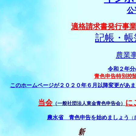
公
適格請求書発行事
記帳・帳
農業
令和２年分
青色申告特別控
このホームページが２０２０年６月以降変更があま
当会
に
（一般社団法人東金青色申告会）
農水省 青色申告を始めましょう
（