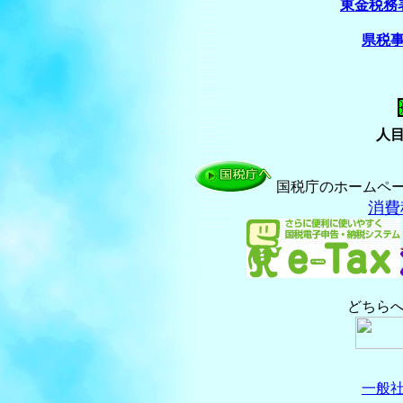
東金税務
県税
人
国税庁のホームペ
消費
どちら
一般