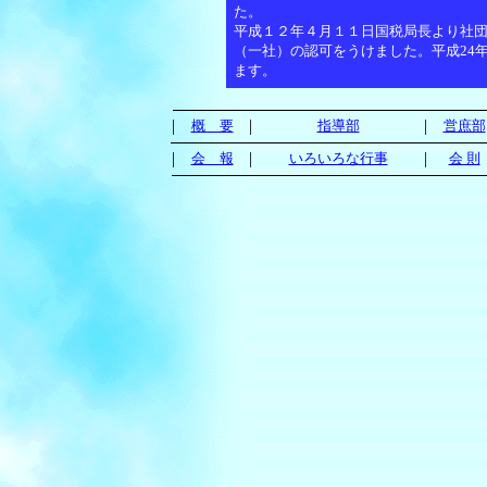
た。
平成１２年４月１１日国税局長より社団
（一社）の認可をうけました。平成24
ます。
|
|
|
概 要
指導部
営庶部
|
|
|
会 報
いろいろな行事
会 則