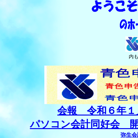
内
会報 令和６年１
パソコン会計同好会 開
弥生会