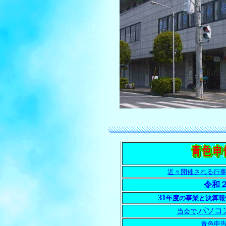
近々開催される行
令和
31
年度の事業と決算報
パソコ
当会で,
青色申