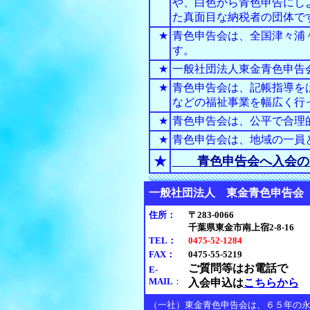
や、白色から青色申告にし
た真面目な納税者の団体で
★
青色申告会は、全国津々浦々
す。
★
一般社団法人東金青色申告会
★
青色申告会は、記帳指導を
などの福祉事業を幅広く行
★
青色申告会は、公平で合理
★
青色申告会は、地域の一員
★
青色申告会へ入会の
一般社団法人 東金青色申
住所：
〒283-0066
千葉県東金市南上宿2-8-16
TEL：
0475-52-1284
FAX：
0475-55-5219
ご質問等はお電話で
E-
MAIL
：
入会申込は
こちらから
（一社）東金青色申告会は、６５年の