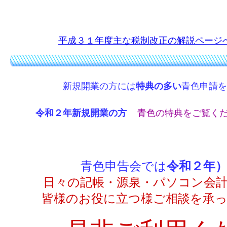
平成３１年度主な税制改正の解説ページ
新規開業の方には
特典の多い
青色申請を
令和２年新規開業の方
青色の特典をご
青色申告会では
令和２年
日々の記帳・源泉・パソコン会
皆様のお役に立つ様ご相談を承