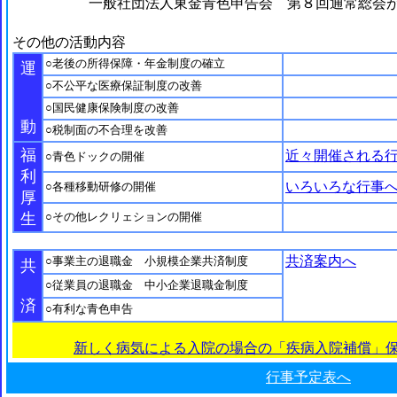
一般社団法人東金青色申告会 第８回通常総会
その他の活動内容
○老後の所得保障・年金制度の確立
運
○不公平な医療保証制度の改善
○国民健康保険制度の改善
動
○税制面の不合理を改善
福
近々開催される
○青色ドックの開催
利
いろいろな行事
○各種移動研修の開催
厚
生
○その他レクリェションの開催
共済案内へ
○事業主の退職金 小規模企業共済制度
共
○従業員の退職金 中小企業退職金制度
済
○有利な青色申告
新しく病気による入院の場合の「疾病入院補償」
行事予定表へ