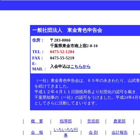
一般社団法人 東金青色申告会
住所：
〒283-0066
千葉県東金市南上宿2-8-16
TEL：
0475-52-1284
FAX：
0475-55-5219
E-
入会申込は
こちらから
MAIL
：
（一社）東金青色申告会は、６５年の永きわたり、山武青
を続けてきました。
平成１２年４月１１日国税局長より社団化の認可を戴き、さ
千葉県知事の（一社）の認可をうけました。平成24年4月
としてさらに活動してまいります。
|
|
|
|
|
概 要
指導部
営庶部
農業部
いろいろな行
|
|
|
|
|
会 報
会 則
会計報告
事