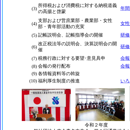
所得税および消費税に対する納税道義
年間
(3)
の高揚と啓蒙
支部および営庶業部・農業部・女性
女性
(4)
部・青年部活動の充実
記帳説明会、記帳指導会の開催
研修
(5)
改正税法等の説明会、決算説明会の開
研修
(6)
催
税務行政に対する要望･意見具申
会報
(7)
会報の発行配布
会報
(8)
(9)
各情報資料等の斡旋
(10)
福利厚生制度の推進
いろ
令和２年度