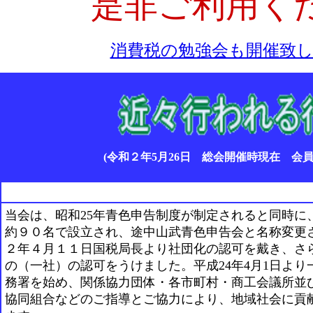
是非ご利用く
消費税の勉強会も開催致
(令和２年5月26日 総会開催時現在 会員数
当会は、昭和25年青色申告制度が制定されると同時に
約９０名で設立され、途中山武青色申告会と名称変更さ
２年４月１１日国税局長より社団化の認可を戴き、さら
の（一社）の認可をうけました。平成24年4月1日よ
務署を始め、関係協力団体・各市町村・商工会議所並
協同組合などのご指導とご協力により、地域社会に貢