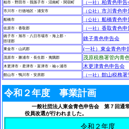
柏青色申告
柏市・野田市・我孫子市・沼南町・関宿町
（一社）
市川青色申
市川市・行徳地区・浦安市
（公社）
船橋青色申
船橋市
（公社）
香取青色申
佐原市・香取郡
（一社）
銚子市・旭市・八日市場市・海上郡・
銚子青色申告会
匝瑳郡
(一社）東金青色申
東金市・山武郡
茂原税務署管内青
茂原市・勝浦市・長生郡・夷隅郡
木更津青色申告会
木更津市・君津市・富津市・袖ヶ浦市
館山税務署
館山市・鴨川市・安房郡
（一社）
令和２年度 事業計画
一般社団法人東金青色申告会 第７回通
役員改選が行われました。
令和２年度