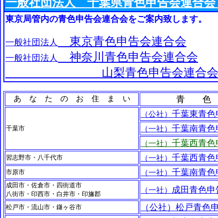
一般社団法人 千葉県青色申告会連合会
東京局管内の青色申告会連合会をご案内致します。
東京青色申告会連合会
一般社団法人
神奈川青色申告会連合会
一般社団法人
山梨青色申告会連合
あ な た の お 住 ま い
青 色
千葉東青色
（公社）
千葉南青色
千葉市
（一社）
千葉西青色
（一社）
千葉西青色
習志野市・八千代市
（一社）
千葉南青色
市原市
（一社）
成田市・佐倉市・四街道市
成田青色申
（一社）
八街市・印西市・白井市・印旛郡
（公社）松戸青色
松戸市・流山市・鎌ヶ谷市